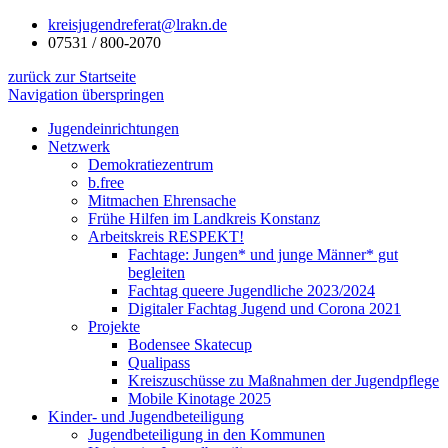
kreisjugendreferat@lrakn.de
07531 / 800-2070
zurück zur Startseite
Navigation überspringen
Jugendeinrichtungen
Netzwerk
Demokratiezentrum
b.free
Mitmachen Ehrensache
Frühe Hilfen im Landkreis Konstanz
Arbeitskreis RESPEKT!
Fachtage: Jungen* und junge Männer* gut
begleiten
Fachtag queere Jugendliche 2023/2024
Digitaler Fachtag Jugend und Corona 2021
Projekte
Bodensee Skatecup
Qualipass
Kreiszuschüsse zu Maßnahmen der Jugendpflege
Mobile Kinotage 2025
Kinder- und Jugendbeteiligung
Jugendbeteiligung in den Kommunen