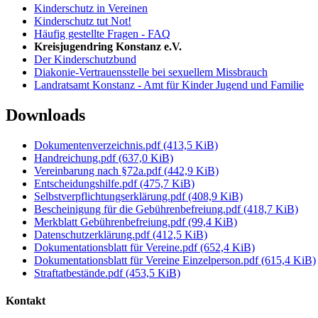
Kinderschutz in Vereinen
Kinderschutz tut Not!
Häufig gestellte Fragen - FAQ
Kreisjugendring Konstanz e.V.
Der Kinderschutzbund
Diakonie-Vertrauensstelle bei sexuellem Missbrauch
Landratsamt Konstanz - Amt für Kinder Jugend und Familie
Downloads
Dokumentenverzeichnis.pdf
(413,5 KiB)
Handreichung.pdf
(637,0 KiB)
Vereinbarung nach §72a.pdf
(442,9 KiB)
Entscheidungshilfe.pdf
(475,7 KiB)
Selbstverpflichtungserklärung.pdf
(408,9 KiB)
Bescheinigung für die Gebührenbefreiung.pdf
(418,7 KiB)
Merkblatt Gebührenbefreiung.pdf
(99,4 KiB)
Datenschutzerklärung.pdf
(412,5 KiB)
Dokumentationsblatt für Vereine.pdf
(652,4 KiB)
Dokumentationsblatt für Vereine Einzelperson.pdf
(615,4 KiB)
Straftatbestände.pdf
(453,5 KiB)
Kontakt