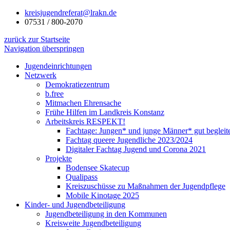
kreisjugendreferat@lrakn.de
07531 / 800-2070
zurück zur Startseite
Navigation überspringen
Jugendeinrichtungen
Netzwerk
Demokratiezentrum
b.free
Mitmachen Ehrensache
Frühe Hilfen im Landkreis Konstanz
Arbeitskreis RESPEKT!
Fachtage: Jungen* und junge Männer* gut begleit
Fachtag queere Jugendliche 2023/2024
Digitaler Fachtag Jugend und Corona 2021
Projekte
Bodensee Skatecup
Qualipass
Kreiszuschüsse zu Maßnahmen der Jugendpflege
Mobile Kinotage 2025
Kinder- und Jugendbeteiligung
Jugendbeteiligung in den Kommunen
Kreisweite Jugendbeteiligung