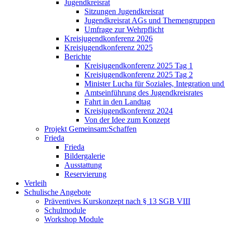
Jugendkreisrat
Sitzungen Jugendkreisrat
Jugendkreisrat AGs und Themengruppen
Umfrage zur Wehrpflicht
Kreisjugendkonferenz 2026
Kreisjugendkonferenz 2025
Berichte
Kreisjugendkonferenz 2025 Tag 1
Kreisjugendkonferenz 2025 Tag 2
Minister Lucha für Soziales, Integration un
Amtseinführung des Jugendkreisrates
Fahrt in den Landtag
Kreisjugendkonferenz 2024
Von der Idee zum Konzept
Projekt Gemeinsam:Schaffen
Frieda
Frieda
Bildergalerie
Ausstattung
Reservierung
Verleih
Schulische Angebote
Präventives Kurskonzept nach § 13 SGB VIII
Schulmodule
Workshop Module