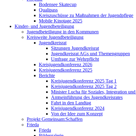
Bodensee Skatecup
Qualipass
Kreiszuschüsse zu Maßnahmen der Jugendpflege
Mobile Kinotage 2025
Kinder- und Jugendbeteiligung
Jugendbeteiligung in den Kommunen
Kreisweite Jugendbeteiligung
Jugendkreisrat
Sitzungen Jugendkreisrat
Jugendkreisrat AGs und Themengruppen
Umfrage zur Wehrpflicht
Kreisjugendkonferenz 2026
Kreisjugendkonferenz 2025
Berichte
Kreisjugendkonferenz 2025 Tag 1
Kreisjugendkonferenz 2025 Tag 2
Minister Lucha für Soziales, Integration un
Amtseinführung des Jugendkreisrates
Fahrt in den Landtag
Kreisjugendkonferenz 2024
Von der Idee zum Konzept
Projekt Gemeinsam:Schaffen
Frieda
Frieda
Bildergalerie