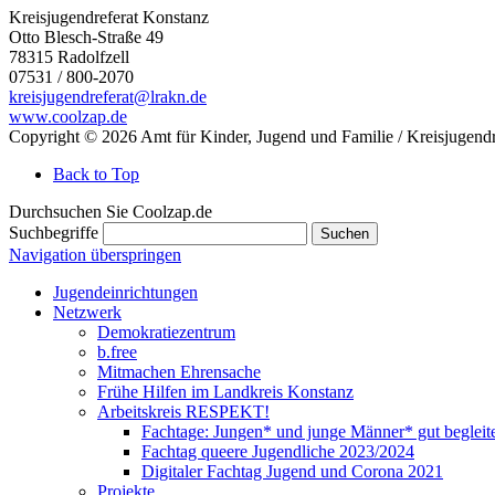
Kreisjugendreferat Konstanz
Otto Blesch-Straße 49
78315
Radolfzell
07531 / 800-2070
kreisjugendreferat@lrakn.de
www.coolzap.de
Copyright © 2026 Amt für Kinder, Jugend und Familie / Kreisjugendr
Back to Top
Durchsuchen Sie Coolzap.de
Suchbegriffe
Suchen
Navigation überspringen
Jugendeinrichtungen
Netzwerk
Demokratiezentrum
b.free
Mitmachen Ehrensache
Frühe Hilfen im Landkreis Konstanz
Arbeitskreis RESPEKT!
Fachtage: Jungen* und junge Männer* gut begleit
Fachtag queere Jugendliche 2023/2024
Digitaler Fachtag Jugend und Corona 2021
Projekte