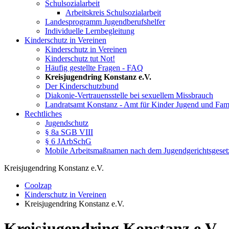
Schulsozialarbeit
Arbeitskreis Schulsozialarbeit
Landesprogramm Jugendberufshelfer
Individuelle Lernbegleitung
Kinderschutz in Vereinen
Kinderschutz in Vereinen
Kinderschutz tut Not!
Häufig gestellte Fragen - FAQ
Kreisjugendring Konstanz e.V.
Der Kinderschutzbund
Diakonie-Vertrauensstelle bei sexuellem Missbrauch
Landratsamt Konstanz - Amt für Kinder Jugend und Fami
Rechtliches
Jugendschutz
§ 8a SGB VIII
§ 6 JArbSchG
Mobile Arbeitsmaßnamen nach dem Jugendgerichtsgeset
Kreisjugendring Konstanz e.V.
Coolzap
Kinderschutz in Vereinen
Kreisjugendring Konstanz e.V.
Kreisjugendring Konstanz e.V