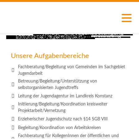
Kinder- und Jugendbeteiligung
Fachberatung/Begleitung
Betreuung / Begleitung / Unterstützung
Leitung der Jugendagentur
in den Kommunen und im Landkreis
von Gemeinden im Sachgebiet Jugendarbeit
von selbstorganisierten Jugendtreffs
im Landkreis Konstanz
Unsere Aufgabenbereiche
Fachberatung/Begleitung von Gemeinden im Sachgebiet
Jugendarbeit
Betreuung/Begleitung/Unterstützung von
selbstorganisierten Jugendtreffs
Leitung der Jugendagentur im Landkreis Konstanz
Initiierung/Begleitung/Koordination kreisweiter
Projektarbeit/Vernetzung
Erzieherischer Jugendschutz nach §14 SGB VIII
Begleitung/Koordination von Arbeitskreisen
Fachberatung für KollegenInnen der öffentlichen und