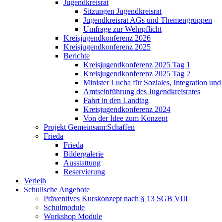
Jugendkreisrat
Sitzungen Jugendkreisrat
Jugendkreisrat AGs und Themengruppen
Umfrage zur Wehrpflicht
Kreisjugendkonferenz 2026
Kreisjugendkonferenz 2025
Berichte
Kreisjugendkonferenz 2025 Tag 1
Kreisjugendkonferenz 2025 Tag 2
Minister Lucha für Soziales, Integration un
Amtseinführung des Jugendkreisrates
Fahrt in den Landtag
Kreisjugendkonferenz 2024
Von der Idee zum Konzept
Projekt Gemeinsam:Schaffen
Frieda
Frieda
Bildergalerie
Ausstattung
Reservierung
Verleih
Schulische Angebote
Präventives Kurskonzept nach § 13 SGB VIII
Schulmodule
Workshop Module