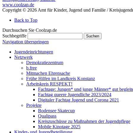
www.coolzap.de
Copyright © 2026 Amt für Kinder, Jugend und Familie / Kreisjugendr
Back to Top
Durchsuchen Sie Coolzap.de
Suchbegriffe
Suchen
Navigation überspringen
Jugendeinrichtungen
Netzwerk
Demokratiezentrum
b.free
Mitmachen Ehrensache
Frühe Hilfen im Landkreis Konstanz
Arbeitskreis RESPEKT!
Fachtage: Jungen* und junge Männer* gut begleit
Fachtag queere Jugendliche 2023/2024
Digitaler Fachtag Jugend und Corona 2021
Projekte
Bodensee Skatecup
Qualipass
Kreiszuschüsse zu Maßnahmen der Jugendpflege
Mobile Kinotage 2025
Kinder- und Jugendbeteiligung