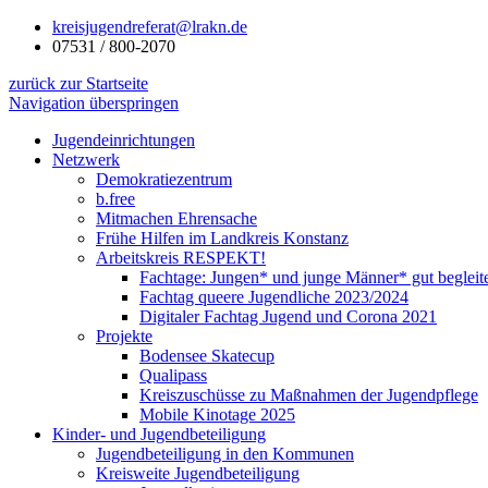
kreisjugendreferat@lrakn.de
07531 / 800-2070
zurück zur Startseite
Navigation überspringen
Jugendeinrichtungen
Netzwerk
Demokratiezentrum
b.free
Mitmachen Ehrensache
Frühe Hilfen im Landkreis Konstanz
Arbeitskreis RESPEKT!
Fachtage: Jungen* und junge Männer* gut begleit
Fachtag queere Jugendliche 2023/2024
Digitaler Fachtag Jugend und Corona 2021
Projekte
Bodensee Skatecup
Qualipass
Kreiszuschüsse zu Maßnahmen der Jugendpflege
Mobile Kinotage 2025
Kinder- und Jugendbeteiligung
Jugendbeteiligung in den Kommunen
Kreisweite Jugendbeteiligung