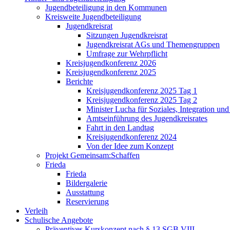
Jugendbeteiligung in den Kommunen
Kreisweite Jugendbeteiligung
Jugendkreisrat
Sitzungen Jugendkreisrat
Jugendkreisrat AGs und Themengruppen
Umfrage zur Wehrpflicht
Kreisjugendkonferenz 2026
Kreisjugendkonferenz 2025
Berichte
Kreisjugendkonferenz 2025 Tag 1
Kreisjugendkonferenz 2025 Tag 2
Minister Lucha für Soziales, Integration un
Amtseinführung des Jugendkreisrates
Fahrt in den Landtag
Kreisjugendkonferenz 2024
Von der Idee zum Konzept
Projekt Gemeinsam:Schaffen
Frieda
Frieda
Bildergalerie
Ausstattung
Reservierung
Verleih
Schulische Angebote
Präventives Kurskonzept nach § 13 SGB VIII