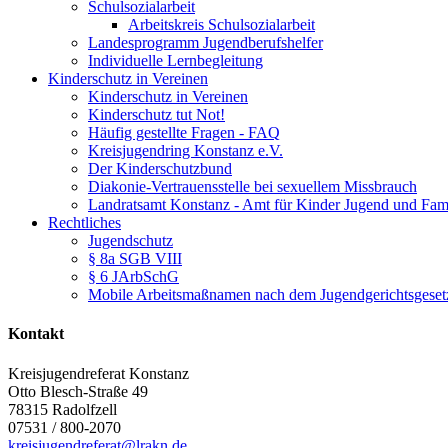
Schulsozialarbeit
Arbeitskreis Schulsozialarbeit
Landesprogramm Jugendberufshelfer
Individuelle Lernbegleitung
Kinderschutz in Vereinen
Kinderschutz in Vereinen
Kinderschutz tut Not!
Häufig gestellte Fragen - FAQ
Kreisjugendring Konstanz e.V.
Der Kinderschutzbund
Diakonie-Vertrauensstelle bei sexuellem Missbrauch
Landratsamt Konstanz - Amt für Kinder Jugend und Fami
Rechtliches
Jugendschutz
§ 8a SGB VIII
§ 6 JArbSchG
Mobile Arbeitsmaßnamen nach dem Jugendgerichtsgeset
Kontakt
Kreisjugendreferat Konstanz
Otto Blesch-Straße 49
78315
Radolfzell
07531 / 800-2070
kreisjugendreferat@lrakn.de