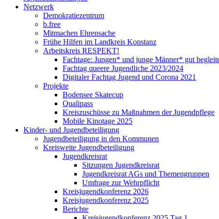
Netzwerk
Demokratiezentrum
b.free
Mitmachen Ehrensache
Frühe Hilfen im Landkreis Konstanz
Arbeitskreis RESPEKT!
Fachtage: Jungen* und junge Männer* gut begleit
Fachtag queere Jugendliche 2023/2024
Digitaler Fachtag Jugend und Corona 2021
Projekte
Bodensee Skatecup
Qualipass
Kreiszuschüsse zu Maßnahmen der Jugendpflege
Mobile Kinotage 2025
Kinder- und Jugendbeteiligung
Jugendbeteiligung in den Kommunen
Kreisweite Jugendbeteiligung
Jugendkreisrat
Sitzungen Jugendkreisrat
Jugendkreisrat AGs und Themengruppen
Umfrage zur Wehrpflicht
Kreisjugendkonferenz 2026
Kreisjugendkonferenz 2025
Berichte
Kreisjugendkonferenz 2025 Tag 1