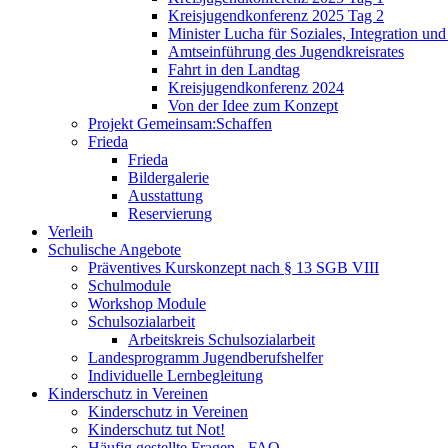
Kreisjugendkonferenz 2025 Tag 2
Minister Lucha für Soziales, Integration un
Amtseinführung des Jugendkreisrates
Fahrt in den Landtag
Kreisjugendkonferenz 2024
Von der Idee zum Konzept
Projekt Gemeinsam:Schaffen
Frieda
Frieda
Bildergalerie
Ausstattung
Reservierung
Verleih
Schulische Angebote
Präventives Kurskonzept nach § 13 SGB VIII
Schulmodule
Workshop Module
Schulsozialarbeit
Arbeitskreis Schulsozialarbeit
Landesprogramm Jugendberufshelfer
Individuelle Lernbegleitung
Kinderschutz in Vereinen
Kinderschutz in Vereinen
Kinderschutz tut Not!
Häufig gestellte Fragen - FAQ