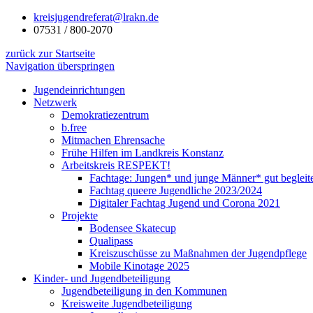
kreisjugendreferat@lrakn.de
07531 / 800-2070
zurück zur Startseite
Navigation überspringen
Jugendeinrichtungen
Netzwerk
Demokratiezentrum
b.free
Mitmachen Ehrensache
Frühe Hilfen im Landkreis Konstanz
Arbeitskreis RESPEKT!
Fachtage: Jungen* und junge Männer* gut begleit
Fachtag queere Jugendliche 2023/2024
Digitaler Fachtag Jugend und Corona 2021
Projekte
Bodensee Skatecup
Qualipass
Kreiszuschüsse zu Maßnahmen der Jugendpflege
Mobile Kinotage 2025
Kinder- und Jugendbeteiligung
Jugendbeteiligung in den Kommunen
Kreisweite Jugendbeteiligung