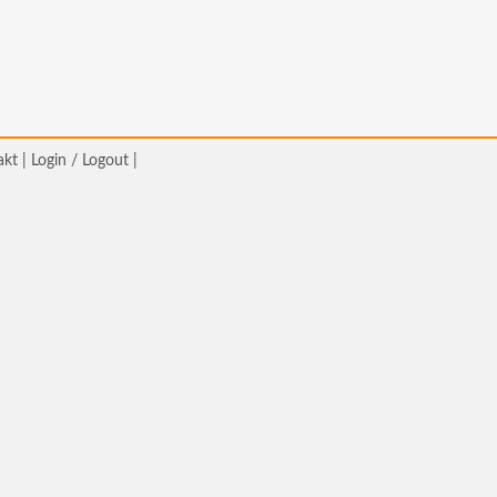
akt
|
Login / Logout
|